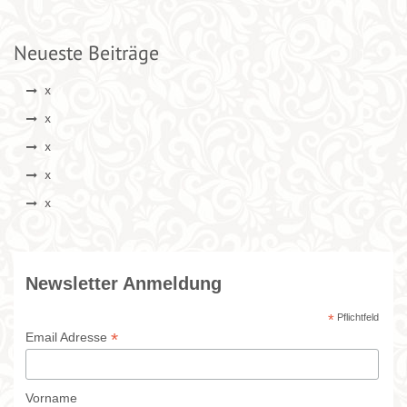
Neueste Beiträge
x
x
x
x
x
Newsletter Anmeldung
*
Pflichtfeld
*
Email Adresse
Vorname