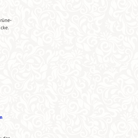
Grüne-
cke.
en