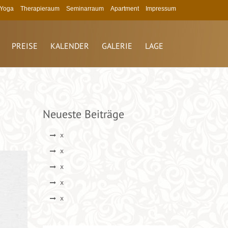
Yoga
Therapieraum
Seminarraum
Apartment
Impressum
PREISE
KALENDER
GALERIE
LAGE
Neueste Beiträge
x
x
x
x
x