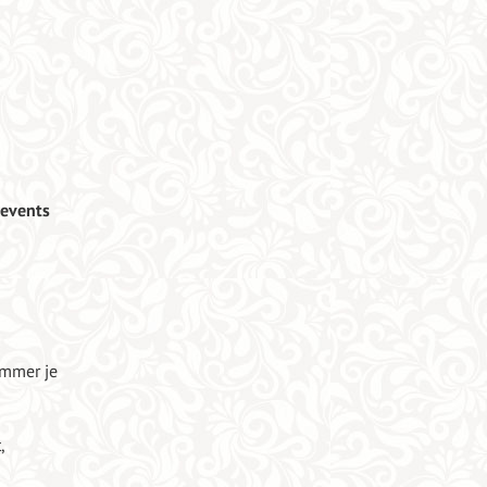
-events
Immer je
,