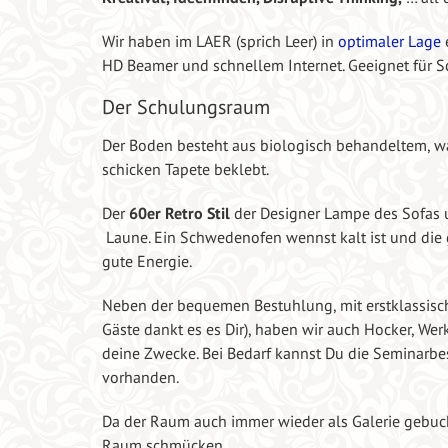
Wir haben im LAER (sprich Leer) in
optimaler Lage
e
HD Beamer und schnellem Internet. Geeignet für S
Der Schulungsraum
Der Boden besteht aus biologisch behandeltem, 
schicken Tapete beklebt.
Der
60er Retro Stil
der Designer Lampe des Sofas 
Laune. Ein Schwedenofen wennst kalt ist und di
gute Energie.
Neben der bequemen Bestuhlung, mit erstklassisc
Gäste dankt es es Dir), haben wir auch Hocker, We
deine Zwecke. Bei Bedarf kannst Du die Seminarbes
vorhanden.
Da der Raum auch immer wieder als Galerie gebuch
Raum schmücken.