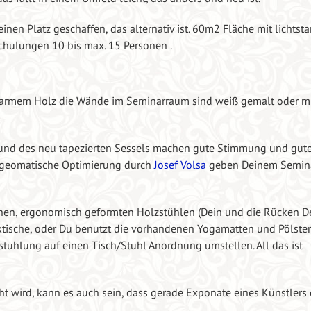
inen Platz geschaffen, das alternativ ist. 60m2 Fläche mit lichtst
chulungen 10 bis max. 15 Personen .
warmem Holz die Wände im Seminarraum sind weiß gemalt oder mi
und des neu tapezierten Sessels machen gute Stimmung und gut
e geomatische Optimierung durch
Josef Volsa
geben Deinem Semina
hen, ergonomisch geformten Holzstühlen (Dein und die Rücken D
rktische, oder Du benutzt die vorhandenen Yogamatten und Pölster
tuhlung auf einen Tisch/Stuhl Anordnung umstellen. All das ist
t wird, kann es auch sein, dass gerade Exponate eines Künstlers