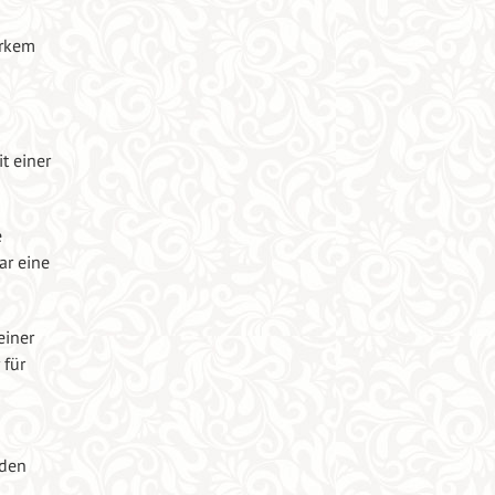
arkem
t einer
e
r eine
einer
 für
 den